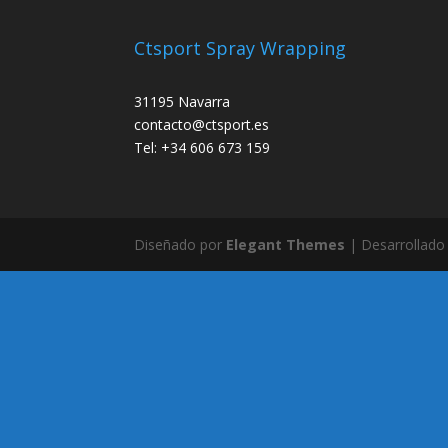
Ctsport Spray Wrapping
31195 Navarra
contacto@ctsport.es
Tel: +34 606 673 159
Diseñado por
Elegant Themes
| Desarrollado