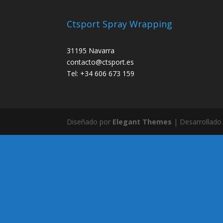
Ctsport Spray Wrapping
31195 Navarra
contacto@ctsport.es
Tel: +34 606 673 159
Diseñado por
Elegant Themes
| Desarrollado