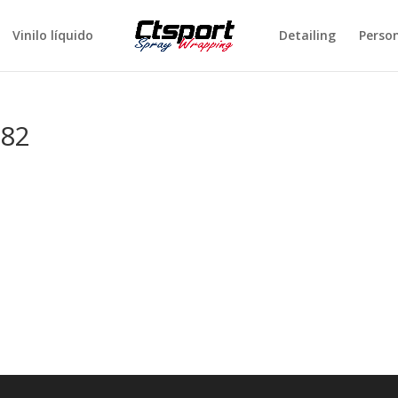
Vinilo líquido
Detailing
Perso
382