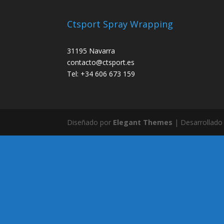
Ctsport Spray Wrapping
31195 Navarra
contacto@ctsport.es
Tel: +34 606 673 159
Diseñado por
Elegant Themes
| Desarrollado