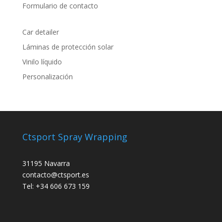
Formulario de contacto
Car detailer
Láminas de protección solar
Vinilo líquido
Personalización
Ctsport Spray Wrapping
31195 Navarra
contacto@ctsport.es
Tel: +34 606 673 159